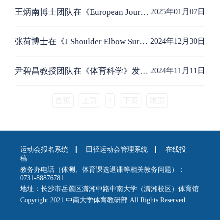
王炳南博士团队在《European Journal of Oncology Nursing》（JCR1区）期刊发表学术论文
2025年01月07日
张荷博士在《J Shoulder Elbow Surg》（JCR1区）期刊发表学术论文
2024年12月30日
尹碧昌教授团队在《体育科学》发表论文《学生与运动员：体教融合背景下我国高校高水平运动员身份认同研究》
2024年11月11日
首页
上页
1
下页
尾页
运动会报名系统
田径运动会管理系统
在线投
稿
教务办电话（体测、体育课选退课等相关教务问题）：
0731-88876781
地址：长沙市岳麓区潇湘中路中南大学（
潇湘
校区）体育馆
Copyright 2021 中南大学体育教研部 All Rights Reserved.