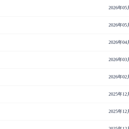
2026年0
2026年0
2026年0
2026年0
2026年0
2025年1
2025年1
2025年1