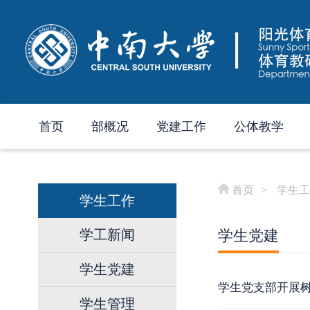
首页
部概况
党建工作
公体教学
首页
>
学生工
学生工作
学工新闻
学生党建
学生党建
学生党支部开展
学生管理