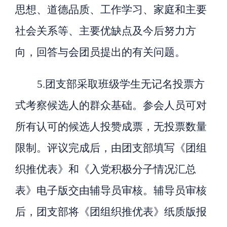
思想、道德品质、工作学习、家庭和主要
社会关系等、主要优缺点及今后努力方
向，回答与会团员提出的有关问题。
5
.团支部采取班级学生无记名投票方
式考察候选人的群众基础。参会人员可对
所有认可的候选人投赞成票，无投票数量
限制。
评议完成后，由团支部填写《团组
织推优表》和《入党积极分子情况汇总
表》电子版交由辅导员审核。辅导员审核
后，团支部将
《团组织推优表》纸质版报