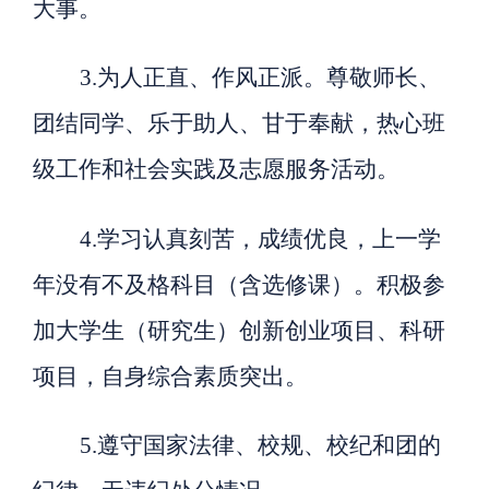
大事。
3
.为人正直、作风正派。尊敬师长、
团结同学、乐于助人、甘于奉献，热心班
级工作和社会实践及志愿服务活动。
4
.学习认真刻苦，成绩优良，上一学
年没有不及格科目（含选修课）。积极参
加大学生（研究生）创新创业项目、科研
项目，自身综合素质突出。
5
.遵守国家法律、校规、校纪和团的