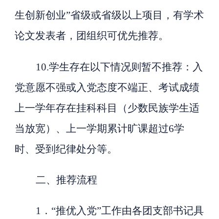
生创新创业”省级或省级以上项目，有学术
论文发表者，团组织可优先推荐。
10
.学生存在以下情况则暂不推荐：入
党意愿不强或入党态度不端正、考试成绩
上一学年存在挂科科目（少数民族学生适
当放宽）、上一学期累计旷课超过
6
学
时、受到纪律处分等。
二、推荐流程
1
．“推优入党”工作由各团支部书记具