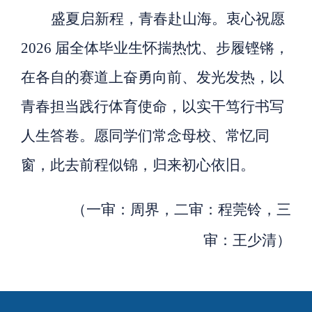
盛夏启新程，青春赴山海。衷心祝愿
2026
届全体毕业生怀揣热忱、步履铿锵，
在各自的赛道上奋勇向前、发光发热，以
青春担当践行体育使命，以实干笃行书写
人生答卷。愿同学们常念母校、常忆同
窗，此去前程似锦，归来初心依旧。
（一审：周界，二审：程莞铃，三
审：王少清）