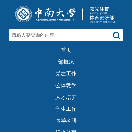
首页
部概况
党建工作
公体教学
人才培养
学生工作
教学科研