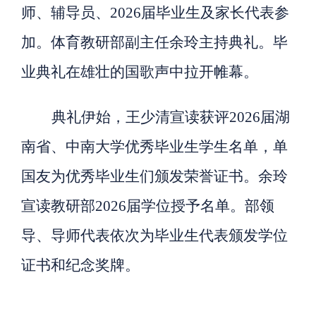
师、辅导员、
2026
届毕业生及家长代表参
加。体育教研部副主任余玲主持典礼。毕
业典礼在雄壮的国歌声中拉开帷幕。
典礼伊始，
王少清宣读获评
2026
届湖
南省、中南大学优秀毕业生学生名单，单
国友为优秀毕业生们颁发荣誉证书。余玲
宣读教研部
2026
届学位授予名单。部领
导、导师代表依次为毕业生代表颁发学位
证书
和纪念奖牌
。