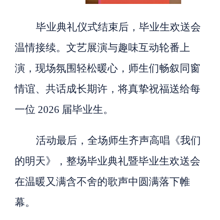
毕业典礼仪式结束后，毕业生欢送会
温情接续。文艺展演与趣味互动轮番上
演，现场氛围轻松暖心，师生们畅叙同窗
情谊、共话成长期许，将真挚祝福送给每
一位
2026
届毕业生。
活动最后，全场师生齐声高唱《我们
的明天》，整场毕业典礼暨毕业生欢送会
在温暖又满含不舍的歌声中圆满落下帷
幕。