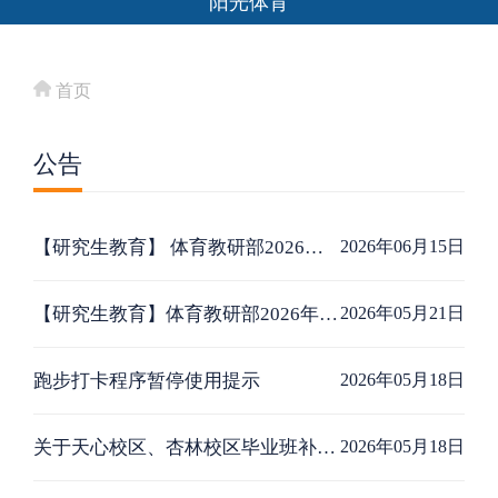
阳光体育
首页
公告
【研究生教育】 体育教研部2026年6月硕士研究生学位论文答辩公告
2026年06月15日
【研究生教育】体育教研部2026年5月硕士研究生学位论文答辩公告
2026年05月21日
跑步打卡程序暂停使用提示
2026年05月18日
关于天心校区、杏林校区毕业班补测时间调整的通知
2026年05月18日